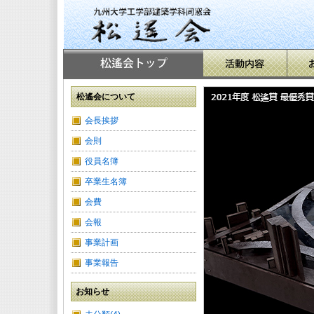
松遙会について
会長挨拶
会則
役員名簿
卒業生名簿
会費
会報
事業計画
事業報告
お知らせ